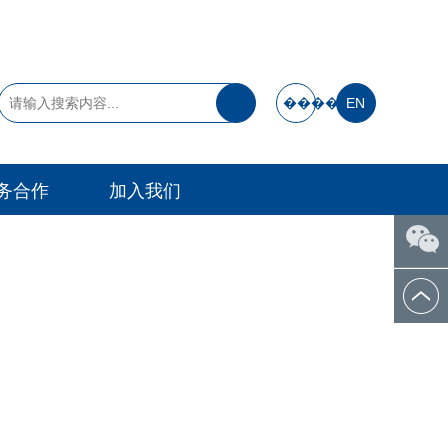
务合作
加入我们