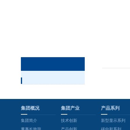
集团概况
集团产业
产品系列
集团简介
技术创新
新型显示系列
董事长致辞
产品创新
碳中和系列