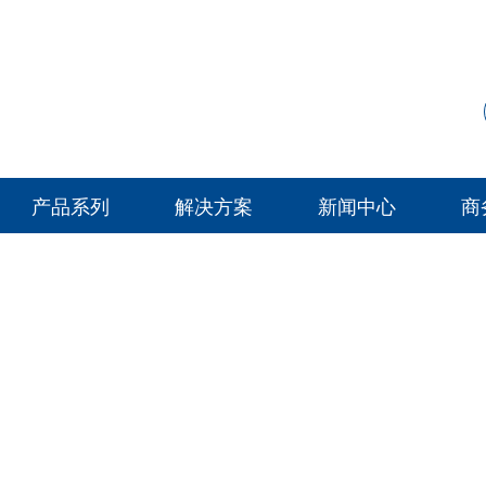
产品系列
解决方案
新闻中心
商